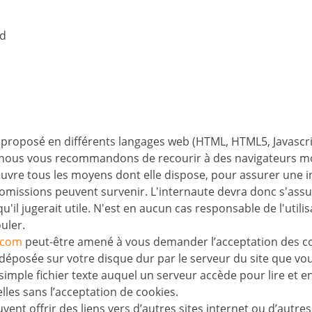
nd
t proposé en différents langages web (HTML, HTML5, Javascri
e, nous vous recommandons de recourir à des navigateurs m
vre tous les moyens dont elle dispose, pour assurer une inf
u omissions peuvent survenir. L'internaute devra donc s'ass
qu'il jugerait utile. N'est en aucun cas responsable de l'utili
uler.
.com
peut-être amené à vous demander l’acceptation des coo
déposée sur votre disque dur par le serveur du site que vous
imple fichier texte auquel un serveur accède pour lire et e
lles sans l’acceptation de cookies.
uvent offrir des liens vers d’autres sites internet ou d’autr